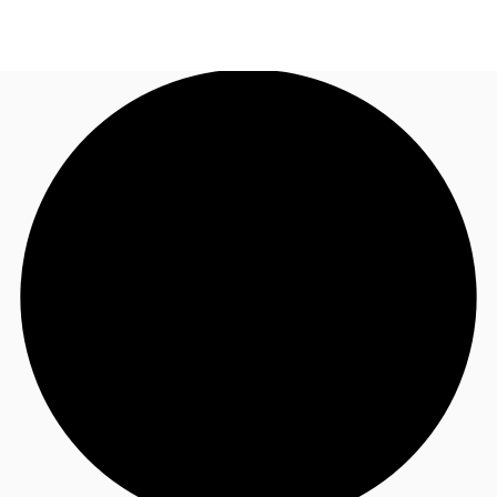
JP
オフィス・事務所
お電話
お問合せ
倉庫・物流センター
地図検索
記事
仲介会社様はこちらへ
お気に入り