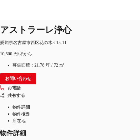
オフィス
物件ID：
JPN-P-002QNB
アストラーレ浄心
JP
オフィス・事務所
愛知県名古屋市西区花の木3-15-11
お電話
お問合せ
10,500 円/坪から
倉庫・物流センター
募集面積：
21.78 坪
/
72 m²
地図検索
お問い合わせ
記事
お電話
仲介会社様はこちらへ
共有する
物件詳細
お気に入り
物件概要
所在地
物件詳細