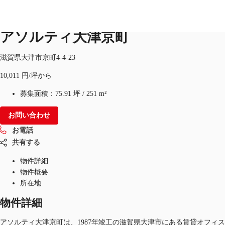
オフィス
物件ID：
JPN-P-003TR1
アソルティ大津京町
JP
滋賀県大津市京町4-4-23
オフィス・事務所
10,011 円/坪から
お電話
お問合せ
倉庫・物流センター
募集面積：
75.91 坪
/
251 m²
地図検索
お問い合わせ
お電話
記事
共有する
仲介会社様はこちらへ
物件詳細
物件概要
お気に入り
所在地
物件詳細
アソルティ大津京町は、1987年竣工の滋賀県大津市にある賃貸オフィス