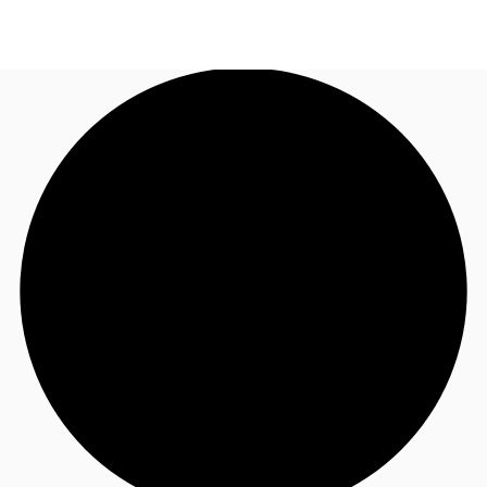
JP
オフィス・事務所
お電話
お問合せ
倉庫・物流センター
地図検索
記事
仲介会社様はこちらへ
お気に入り