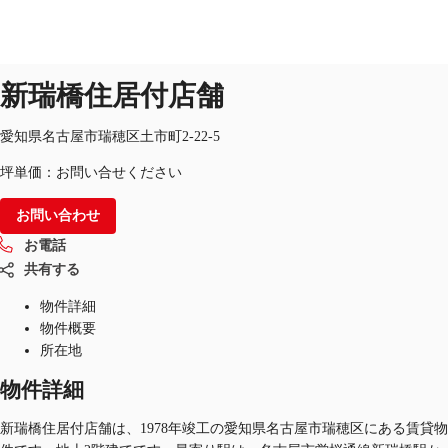
オフィス
物件ID：
JPN-P-004NN4
掲載終了物件
新瑞橋住居付店舗
JP
オフィス・事務所
愛知県名古屋市瑞穂区土市町2-22-5
お電話
お問合せ
坪単価：お問い合せください
倉庫・物流センター
お問い合わせ
地図検索
お電話
記事
共有する
仲介会社様はこちらへ
物件詳細
物件概要
お気に入り
所在地
物件詳細
新瑞橋住居付店舗は、1978年竣工の愛知県名古屋市瑞穂区にある賃貸物