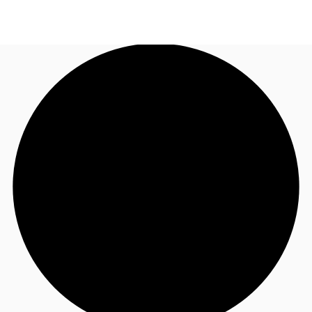
JP
オフィス・事務所
お電話
お問合せ
倉庫・物流センター
地図検索
記事
仲介会社様はこちらへ
お気に入り