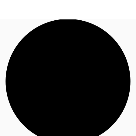
JP
オフィス・事務所
お電話
お問合せ
倉庫・物流センター
地図検索
記事
仲介会社様はこちらへ
お気に入り