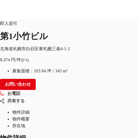
オフィス
物件ID：
JPN-P-002I9V
即入居可
第1小竹ビル
オフィス・事務所
倉庫・物流センター
地図検索
北海道札幌市白石区東札幌三条6-1-2
8,474 円/坪から
募集面積：
103.84 坪
/
343 m²
お問い合わせ
お電話
共有する
物件詳細
物件概要
所在地
物件詳細