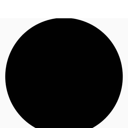
JP
オフィス・事務所
お電話
お問合せ
倉庫・物流センター
地図検索
記事
仲介会社様はこちらへ
お気に入り