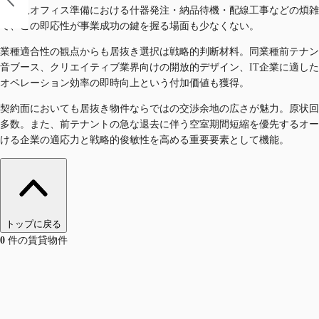
な新規オフィス準備における什器発注・納品待機・配線工事などの煩雑
て、この即応性が事業成功の鍵を握る場面も少なくない。
業種適合性の観点からも居抜き選択は戦略的判断材料。同業種前テナン
音ブース、クリエイティブ業界向けの開放的デザイン、IT企業に適し
オペレーション効率の即時向上という付加価値も獲得。
契約面においても居抜き物件ならではの交渉余地の広さが魅力。原状回
多数。また、前テナントの急な退去に伴う空室期間短縮を優先するオー
ける企業の適応力と戦略的俊敏性を高める重要要素として機能。
トップに戻る
0
件の賃貸物件