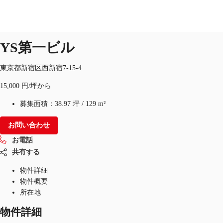
オフィス
物件ID：
JPN-P-000L9K
YS第一ビル
JP
オフィス・事務所
東京都新宿区西新宿7-15-4
お電話
お問合せ
15,000 円/坪から
倉庫・物流センター
募集面積：
38.97 坪
/
129 m²
地図検索
お問い合わせ
記事
お電話
仲介会社様はこちらへ
共有する
物件詳細
お気に入り
物件概要
所在地
物件詳細