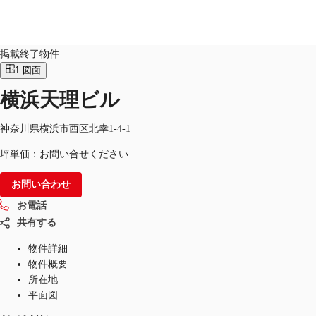
オフィス
物件ID：
JPN-P-000L5U
掲載終了物件
1
図面
JP
横浜天理ビル
オフィス・事務所
お電話
お問合せ
倉庫・物流センター
神奈川県横浜市西区北幸1-4-1
坪単価：お問い合せください
地図検索
お問い合わせ
記事
お電話
仲介会社様はこちらへ
共有する
お気に入り
物件詳細
物件概要
所在地
平面図