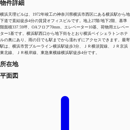
物件詳細
横浜天理ビルは、1972年竣工の神奈川県横浜市西区にある横浜駅から地
下道で直結徒歩4分の賃貸オフィスビルです。地上27階/地下2階、基準
階面積337.59坪、OAフロア70mm、エレベーター10基、荷物用エレベー
ター1基です。横浜駅西口から地下街をとおり横浜ベイシェラトンホテ
ルの奥にあり、雨の日でも駅までから濡れずにアクセスできます。最寄
駅は、横浜市営ブルーライン横浜駅徒歩3分、ＪＲ横須賀線、ＪＲ京浜
東北線、ＪＲ根岸線、東急東横線横浜駅徒歩4分です。
所在地
平面図