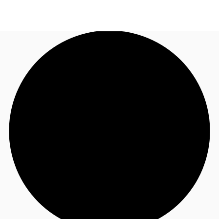
JP
オフィス・事務所
お電話
お問合せ
倉庫・物流センター
地図検索
記事
仲介会社様はこちらへ
お気に入り