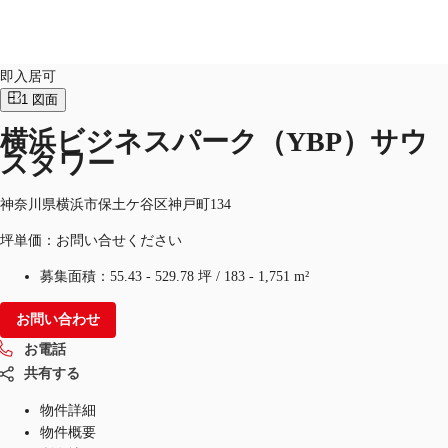
オフィス
物件ID：
JPN-P-001LTB
即入居可
1
図面
JP
横浜ビジネスパーク（YBP）サウ
オフィス・事務所
お電話
お問合せ
スタワー
倉庫・物流センター
神奈川県横浜市保土ケ谷区神戸町134
地図検索
坪単価：お問い合せください
記事
募集面積：
55.43 - 529.78 坪
/
183 - 1,751 m²
仲介会社様はこちらへ
お問い合わせ
お気に入り
お電話
共有する
物件詳細
物件概要