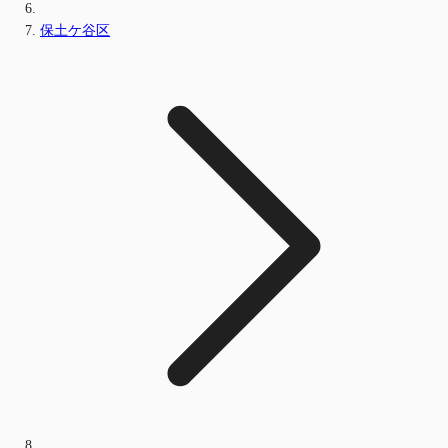
保土ケ谷区