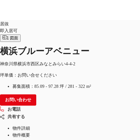
オフィス
物件ID：
JPN-P-000L56
居抜
即入居可
JP
1
図面
オフィス・事務所
お電話
お問合せ
横浜ブルーアベニュー
倉庫・物流センター
神奈川県横浜市西区みなとみらい4-4-2
地図検索
坪単価：お問い合せください
記事
募集面積：
85.09 - 97.28 坪
/
281 - 322 m²
仲介会社様はこちらへ
お問い合わせ
お気に入り
お電話
共有する
物件詳細
物件概要