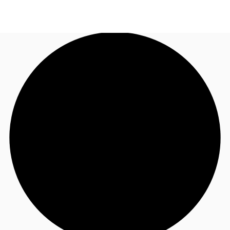
JP
オフィス・事務所
お電話
お問合せ
倉庫・物流センター
地図検索
記事
仲介会社様はこちらへ
お気に入り