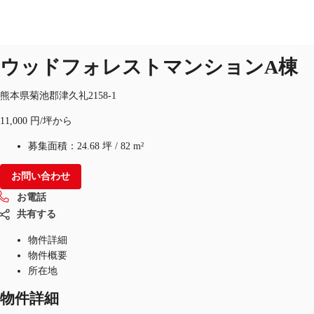
オフィス
物件ID：
JPN-P-00BIGY
ウッドフォレストマンションA棟
JP
オフィス・事務所
熊本県菊池郡津久礼2158-1
お電話
お問合せ
11,000 円/坪から
倉庫・物流センター
募集面積：
24.68 坪
/
82 m²
地図検索
お問い合わせ
記事
お電話
仲介会社様はこちらへ
共有する
物件詳細
お気に入り
物件概要
所在地
物件詳細