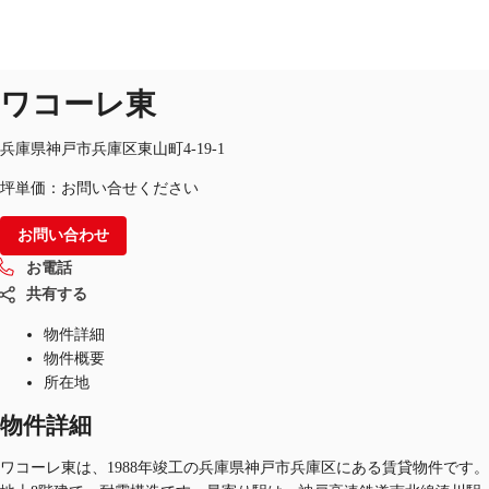
オフィス
物件ID：
JPN-P-002L4L
掲載終了物件
ワコーレ東
JP
オフィス・事務所
兵庫県神戸市兵庫区東山町4-19-1
お電話
お問合せ
坪単価：お問い合せください
倉庫・物流センター
お問い合わせ
地図検索
お電話
記事
共有する
仲介会社様はこちらへ
物件詳細
物件概要
お気に入り
所在地
物件詳細
ワコーレ東は、1988年竣工の兵庫県神戸市兵庫区にある賃貸物件です。