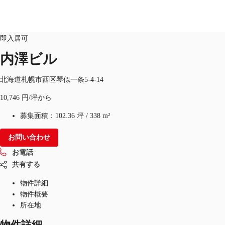
オフィス
物件ID：
JPN-P-002R2F
即入居可
JP
内澤ビル
オフィス・事務所
お電話
お問合せ
北海道札幌市西区琴似一条5-4-14
倉庫・物流センター
10,746 円/坪から
地図検索
募集面積：
102.36 坪
/
338 m²
記事
お問い合わせ
お電話
仲介会社様はこちらへ
共有する
お気に入り
物件詳細
物件概要
所在地
物件詳細