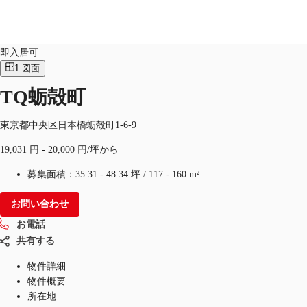
オフィス
物件ID：
JPN-P-0010UB
即入居可
1
図面
JP
TQ蛎殻町
オフィス・事務所
お電話
お問合せ
倉庫・物流センター
東京都中央区日本橋蛎殻町1-6-9
19,031 円 - 20,000 円/坪から
地図検索
募集面積：
35.31 - 48.34 坪
/
117 - 160 m²
記事
お問い合わせ
仲介会社様はこちらへ
お電話
お気に入り
共有する
物件詳細
物件概要
所在地