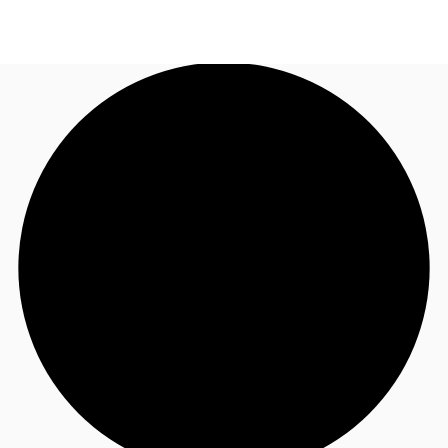
JP
オフィス・事務所
お電話
お問合せ
倉庫・物流センター
地図検索
記事
仲介会社様はこちらへ
お気に入り