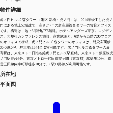
物件詳細
虎ノ門ヒルズ 森タワー （港区 新橋・虎ノ門）は、2014年竣工した虎ノ
門にある地上52階建て、高さ247ｍの超高層複合タワーの賃貸オフィス
です。構造は、地上52階/地下5階建。ホテルアンダーズ東京にレジデン
ス、大規模カンファレンス施設、商業施設と、6階から35階の30フロア
のオフィスで構成。虎ノ門ヒルズ 森タワーのオフィスは、総貸室面積
30,060.0坪、駐車場は544台収容可能です。虎ノ門ヒルズ森タワーの最
寄駅は、東京メトロ日比谷線虎ノ門ヒルズ駅直結、東京メトロ銀座線虎
ノ門駅徒歩6分、東京メトロ千代田線霞ヶ関（東京都）駅徒歩10分、都
営三田線内幸町駅徒歩10分で、6駅11路線が利用可能です。
所在地
平面図