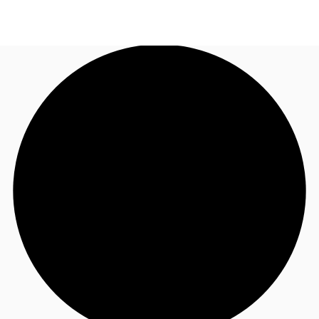
JP
オフィス・事務所
お電話
お問合せ
倉庫・物流センター
地図検索
記事
仲介会社様はこちらへ
お気に入り