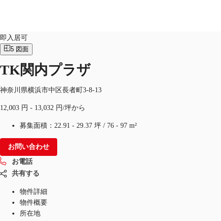
オフィス
物件ID：
JPN-P-000J29
即入居可
5
図面
JP
TK関内プラザ
オフィス・事務所
お電話
お問合せ
倉庫・物流センター
神奈川県横浜市中区長者町3-8-13
12,003 円 - 13,032 円/坪から
地図検索
募集面積：
22.91 - 29.37 坪
/
76 - 97 m²
記事
お問い合わせ
仲介会社様はこちらへ
お電話
お気に入り
共有する
物件詳細
物件概要
所在地