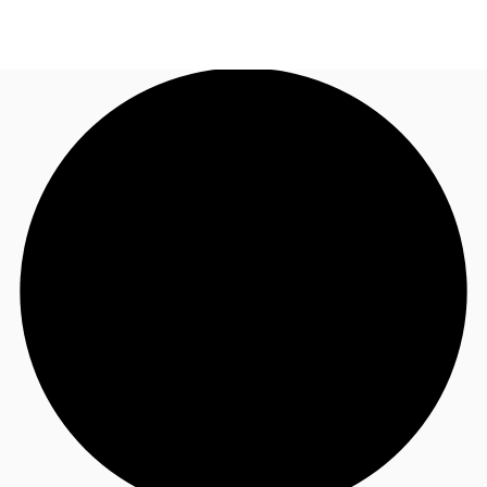
JP
オフィス・事務所
お電話
お問合せ
倉庫・物流センター
地図検索
記事
仲介会社様はこちらへ
お気に入り