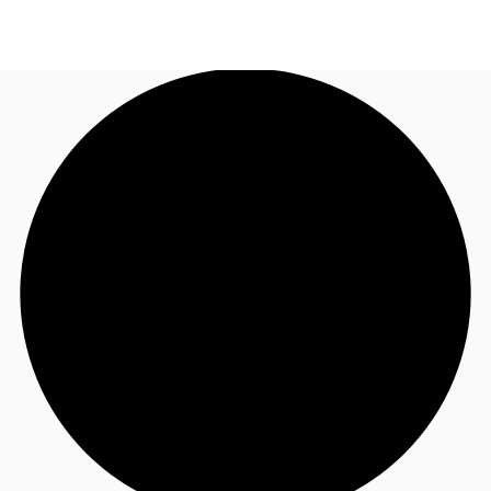
JP
オフィス・事務所
お電話
お問合せ
倉庫・物流センター
地図検索
記事
仲介会社様はこちらへ
お気に入り