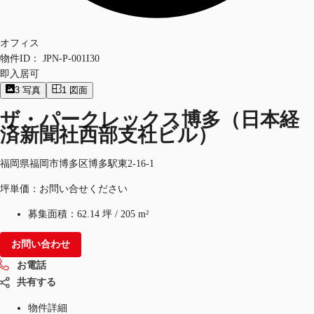
オフィス
物件ID：
JPN-P-001I30
即入居可
3
写真
1
図面
ザ・パークレックス博多（日本経
済新聞社西部支社ビル）
福岡県福岡市博多区博多駅東2-16-1
坪単価：お問い合せください
募集面積：
62.14 坪
/
205 m²
お問い合わせ
お電話
共有する
物件詳細