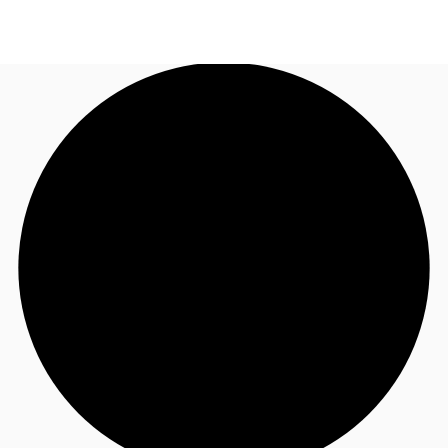
JP
オフィス・事務所
お電話
お問合せ
倉庫・物流センター
地図検索
記事
仲介会社様はこちらへ
お気に入り