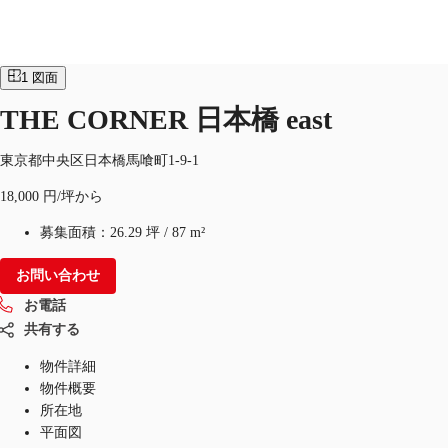
オフィス
物件ID：
JPN-P-00090Y
1
図面
THE CORNER 日本橋 east
オフィス・事務所
倉庫・物流センター
地図検索
東京都中央区日本橋馬喰町1-9-1
18,000 円/坪から
募集面積：
26.29 坪
/
87 m²
お問い合わせ
お電話
共有する
物件詳細
物件概要
所在地
平面図