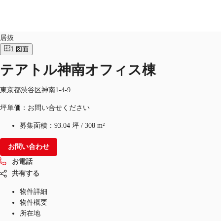
オフィス
物件ID：
JPN-P-003NOY
居抜
1
図面
テアトル神南オフィス棟
オフィス・事務所
倉庫・物流センター
地図検索
東京都渋谷区神南1-4-9
坪単価：お問い合せください
募集面積：
93.04 坪
/
308 m²
お問い合わせ
お電話
共有する
物件詳細
物件概要
所在地