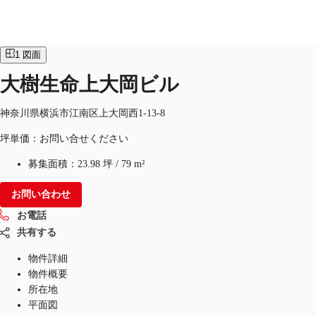
オフィス
物件ID：
JPN-P-000RWG
1
図面
JP
大樹生命上大岡ビル
オフィス・事務所
お電話
お問合せ
神奈川県横浜市江南区上大岡西1-13-8
倉庫・物流センター
坪単価：お問い合せください
地図検索
募集面積：
23.98 坪
/
79 m²
記事
お問い合わせ
仲介会社様はこちらへ
お電話
共有する
お気に入り
物件詳細
物件概要
所在地
平面図