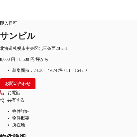
オフィス
物件ID：
JPN-P-002F1A
居抜
即入居可
JP
サンビル
オフィス・事務所
お電話
お問合せ
北海道札幌市中央区北三条西28-2-1
倉庫・物流センター
8,000 円 - 8,500 円/坪から
地図検索
募集面積：
24.36 - 49.74 坪
/
81 - 164 m²
記事
お問い合わせ
お電話
仲介会社様はこちらへ
共有する
お気に入り
物件詳細
物件概要
所在地
物件詳細