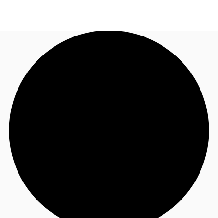
JP
オフィス・事務所
お電話
お問合せ
倉庫・物流センター
地図検索
記事
仲介会社様はこちらへ
お気に入り