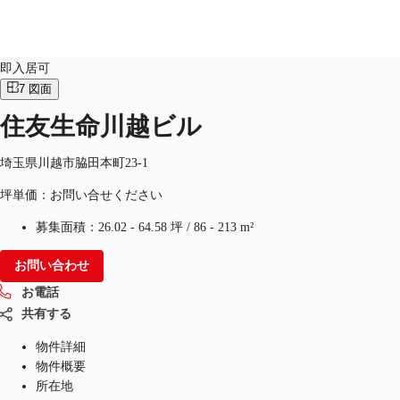
オフィス
物件ID：
JPN-P-000T7F
即入居可
7
図面
JP
住友生命川越ビル
オフィス・事務所
お電話
お問合せ
倉庫・物流センター
埼玉県川越市脇田本町23-1
坪単価：お問い合せください
地図検索
募集面積：
26.02 - 64.58 坪
/
86 - 213 m²
記事
お問い合わせ
仲介会社様はこちらへ
お電話
お気に入り
共有する
物件詳細
物件概要
所在地