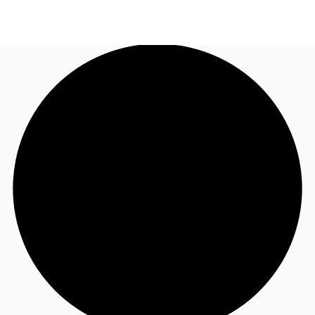
JP
オフィス・事務所
お電話
お問合せ
倉庫・物流センター
地図検索
記事
仲介会社様はこちらへ
お気に入り