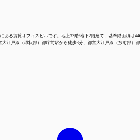
ある賃貸オフィスビルです。地上33階/地下2階建て、基準階面積は446.
営大江戸線（環状部）都庁前駅から徒歩8分、都営大江戸線（放射部）都