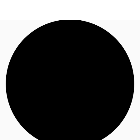
JP
オフィス・事務所
お電話
お問合せ
倉庫・物流センター
地図検索
記事
仲介会社様はこちらへ
お気に入り