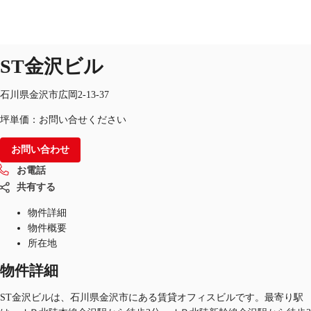
オフィス
物件ID：
JPN-P-000HGN
掲載終了物件
ST金沢ビル
JP
オフィス・事務所
石川県金沢市広岡2-13-37
お電話
お問合せ
坪単価：お問い合せください
倉庫・物流センター
お問い合わせ
地図検索
お電話
記事
共有する
仲介会社様はこちらへ
物件詳細
物件概要
お気に入り
所在地
物件詳細
ST金沢ビルは、石川県金沢市にある賃貸オフィスビルです。最寄り駅