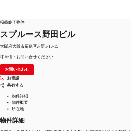
オフィス
物件ID：
JPN-P-002DEG
掲載終了物件
JP
スプルース野田ビル
オフィス・事務所
お電話
お問合せ
大阪府大阪市福島区吉野1-10-15
倉庫・物流センター
坪単価：お問い合せください
地図検索
お問い合わせ
記事
お電話
共有する
仲介会社様はこちらへ
物件詳細
お気に入り
物件概要
所在地
物件詳細