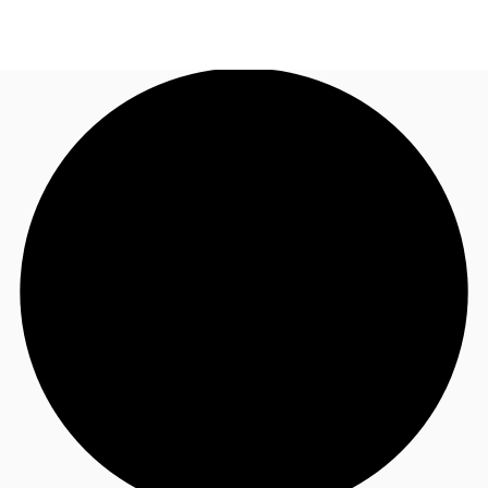
JP
オフィス・事務所
お電話
お問合せ
倉庫・物流センター
地図検索
記事
仲介会社様はこちらへ
お気に入り