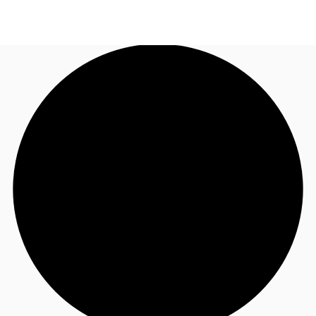
JP
オフィス・事務所
お電話
お問合せ
倉庫・物流センター
地図検索
記事
仲介会社様はこちらへ
お気に入り