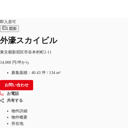
オフィス
物件ID：
JPN-P-000HBJ
即入居可
1
図面
外濠スカイビル
オフィス・事務所
倉庫・物流センター
地図検索
東京都新宿区市谷本村町2-11
14,000 円/坪から
募集面積：
40.43 坪
/
134 m²
お問い合わせ
お電話
共有する
物件詳細
物件概要
所在地