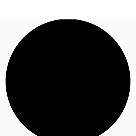
JP
オフィス・事務所
お電話
お問合せ
倉庫・物流センター
地図検索
記事
仲介会社様はこちらへ
お気に入り