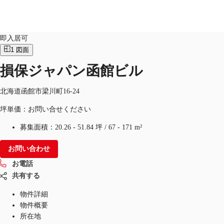
オフィス
物件ID：
JPN-P-001BHX
即入居可
1
図面
JP
損保ジャパン函館ビル
オフィス・事務所
お電話
お問合せ
倉庫・物流センター
北海道函館市梁川町16-24
坪単価：お問い合せください
地図検索
募集面積：
20.26 - 51.84 坪
/
67 - 171 m²
記事
お問い合わせ
仲介会社様はこちらへ
お電話
お気に入り
共有する
物件詳細
物件概要
所在地