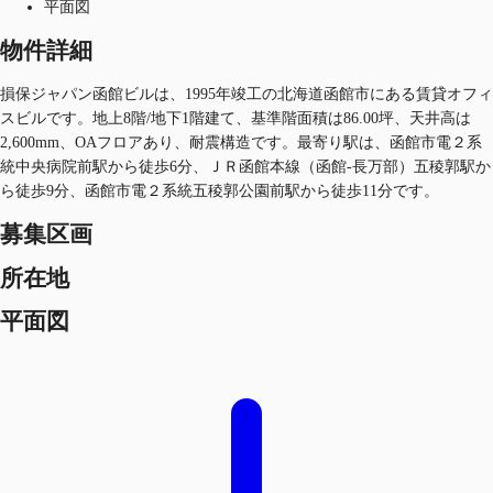
平面図
物件詳細
損保ジャパン函館ビルは、1995年竣工の北海道函館市にある賃貸オフィ
スビルです。地上8階/地下1階建て、基準階面積は86.00坪、天井高は
2,600mm、OAフロアあり、耐震構造です。最寄り駅は、函館市電２系
統中央病院前駅から徒歩6分、ＪＲ函館本線（函館-長万部）五稜郭駅か
ら徒歩9分、函館市電２系統五稜郭公園前駅から徒歩11分です。
募集区画
所在地
平面図