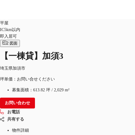
倉庫
物件ID：
JPN-P-003EXC
平屋
IC5km以内
JP
即入居可
オフィス・事務所
2
図面
お電話
お問合せ
倉庫・物流センター
【一棟貸】加須3
地図検索
埼玉県加須市
記事
坪単価：お問い合せください
募集面積：
613.82 坪
/
2,029 m²
仲介会社様はこちらへ
お問い合わせ
お気に入り
お電話
共有する
物件詳細