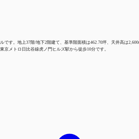
です。地上37階/地下2階建て、基準階面積は462.70坪、天井高は2,
東京メトロ日比谷線虎ノ門ヒルズ駅から徒歩10分です。