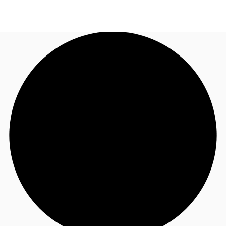
JP
オフィス・事務所
お電話
お問合せ
倉庫・物流センター
地図検索
記事
仲介会社様はこちらへ
お気に入り