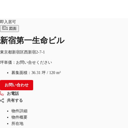
オフィス
物件ID：
JPN-P-000DF0
即入居可
1
図面
JP
新宿第一生命ビル
オフィス・事務所
お電話
お問合せ
倉庫・物流センター
東京都新宿区西新宿2-7-1
坪単価：お問い合せください
地図検索
募集面積：
36.31 坪
/
120 m²
記事
お問い合わせ
仲介会社様はこちらへ
お電話
お気に入り
共有する
物件詳細
物件概要
所在地