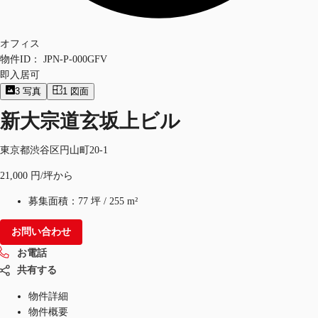
オフィス
物件ID：
JPN-P-000GFV
即入居可
3
写真
1
図面
新大宗道玄坂上ビル
東京都渋谷区円山町20-1
21,000 円/坪から
募集面積：
77 坪
/
255 m²
お問い合わせ
お電話
共有する
物件詳細
物件概要