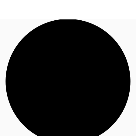
JP
オフィス・事務所
お電話
お問合せ
倉庫・物流センター
地図検索
記事
仲介会社様はこちらへ
お気に入り