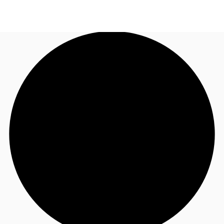
JP
オフィス・事務所
お電話
お問合せ
倉庫・物流センター
地図検索
記事
仲介会社様はこちらへ
お気に入り