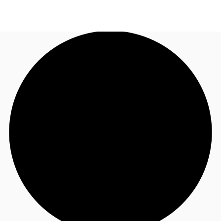
JP
オフィス・事務所
お電話
お問合せ
倉庫・物流センター
地図検索
記事
仲介会社様はこちらへ
お気に入り