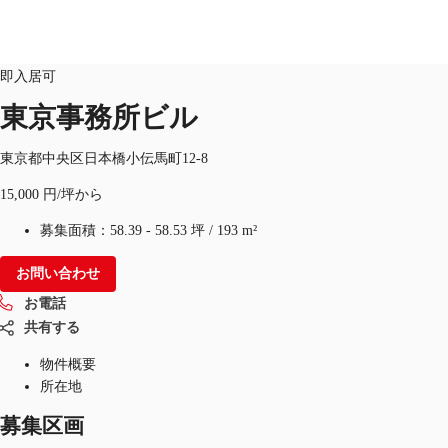
オフィス
物件ID：
JPN-P-00BKTJ
即入居可
JP
東京事務所ビル
オフィス・事務所
お電話
お問合せ
東京都中央区日本橋小伝馬町12-8
倉庫・物流センター
15,000 円/坪から
地図検索
募集面積：
58.39 - 58.53 坪
/
193 m²
記事
お問い合わせ
お電話
仲介会社様はこちらへ
共有する
お気に入り
物件概要
所在地
募集区画